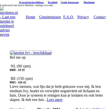
|
Kwaliteit
|
Gratis horoscoop
|
Disclaimer
10 tarotisten beschikbaar
E-mailconsult met tarotist Mathilde - readings via e-mail
Home
Getuigenissen
F.A.Q.
Privacy
Contact
Ivy
Bel me op
NL
(90 cpm)
0909 - 19 19
BE
(150 cpm)
0903 - 416 42
Lieve mensen, wat fijn dat je hebt gekozen voor mij. Ik ben
medium Ivy, healer en verwijder negativiteit uit lichaam en
huis. Door je systeem te reinigen kun je loslaten en ook beter
slapen. Ik heb een luis..
Lees meer