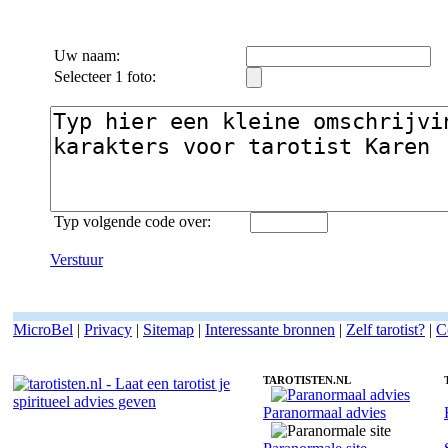
Uw naam:
Selecteer 1 foto:
Typ volgende code over:
Verstuur
MicroBel
|
Privacy
|
Sitemap
|
Interessante bronnen
|
Zelf tarotist?
|
C
TAROTISTEN.NL
Paranormaal advies
Fotoreading met paranormale tarotist Karen