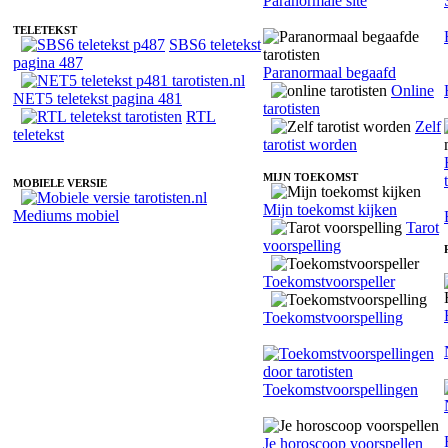
Paranormale site
TELETEKST
SBS6 teletekst
pagina 487
Paranormaal begaafd
Online
NET5 teletekst pagina 481
tarotisten
RTL
Zelf
teletekst
tarotist worden
MIJN TOEKOMST
MOBIELE VERSIE
Mijn toekomst kijken
Mediums mobiel
Tarot
voorspelling
Toekomstvoorspeller
Toekomstvoorspelling
Toekomstvoorspellingen
Je horoscoop voorspellen