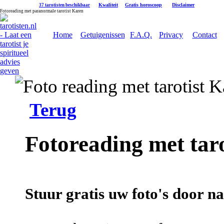
|
Kwaliteit
|
Gratis horoscoop
|
Disclaimer
37 tarotisten beschikbaar
Fotoreading met paranormale tarotist Karen
Home
Getuigenissen
F.A.Q.
Privacy
Contact
Terug
Fotoreading met tar
Stuur gratis uw foto's door na