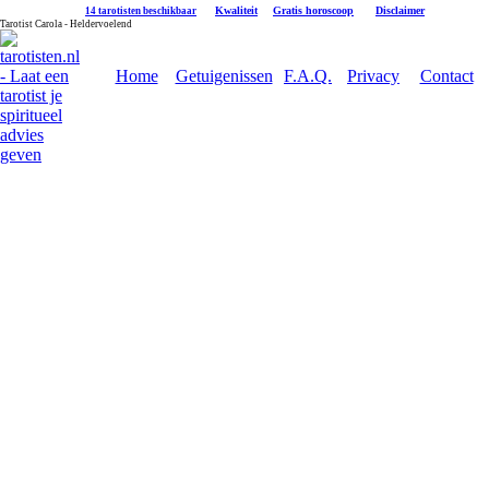
|
Kwaliteit
|
Gratis horoscoop
|
Disclaimer
14 tarotisten beschikbaar
Tarotist Carola - Heldervoelend
Home
Getuigenissen
F.A.Q.
Privacy
Contact