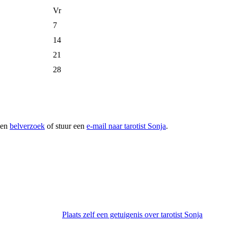
Vr
7
14
21
28
 een
belverzoek
of stuur een
e-mail naar tarotist Sonja
.
Plaats zelf een getuigenis over tarotist Sonja