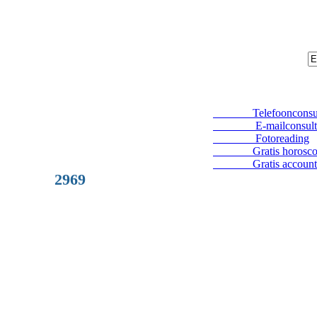
Telefoonconsul
E-mailconsult
Fotoreading
Gratis horosco
Gratis account
2969