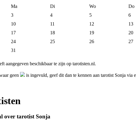
Ma
Di
Wo
Do
3
4
5
6
10
11
12
13
17
18
19
20
24
25
26
27
31
eft aangegeven beschikbaar te zijn op tarotisten.nl.
g waar geen
is ingevuld, geef dit dan te kennen aan tarotist Sonja via
isten
l over tarotist Sonja