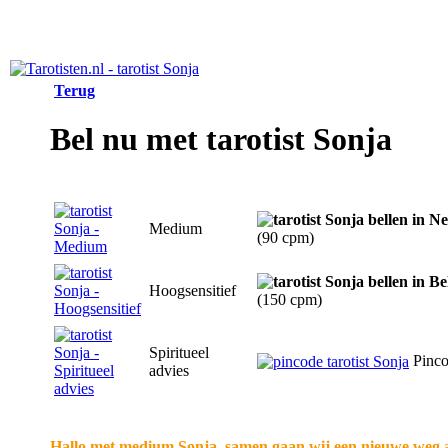
Terug
Bel nu met tarotist Sonja
Medium
(90 cpm)
Hoogsensitief
(150 cpm)
Spiritueel
Pinc
advies
Hallo met medium Sonja, samen gaan wij een nieuwe weg a