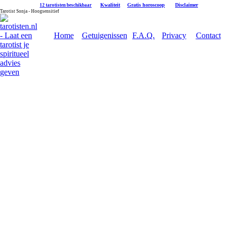
|
Kwaliteit
|
Gratis horoscoop
|
Disclaimer
12 tarotisten beschikbaar
Tarotist Sonja - Hoogsensitief
Home
Getuigenissen
F.A.Q.
Privacy
Contact