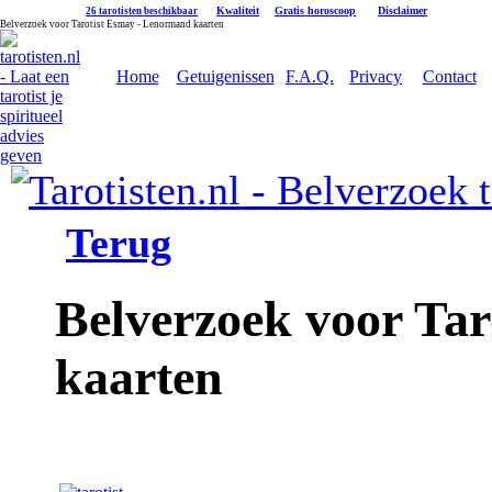
|
Kwaliteit
|
Gratis horoscoop
|
Disclaimer
26 tarotisten beschikbaar
Belverzoek voor Tarotist Esmay - Lenormand kaarten
Home
Getuigenissen
F.A.Q.
Privacy
Contact
Terug
Belverzoek voor Ta
kaarten