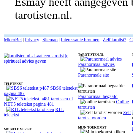
Esmay heeft aangegeven b
tarotisten.nl.
MicroBel
|
Privacy
|
Sitemap
|
Interessante bronnen
|
Zelf tarotist?
|
C
TAROTISTEN.NL
Paranormaal advies
Belverzoek voor Tarotist Esmay - Lenormand kaarten
Paranormale site
TELETEKST
SBS6 teletekst
pagina 487
Paranormaal begaafd
Online
NET5 teletekst pagina 481
tarotisten
RTL
Zelf
teletekst
tarotist worden
MIJN TOEKOMST
MOBIELE VERSIE