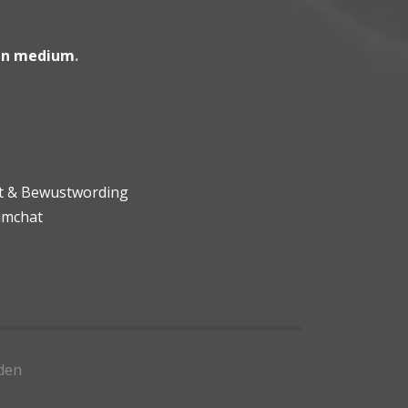
en medium
.
ht & Bewustwording
umchat
den