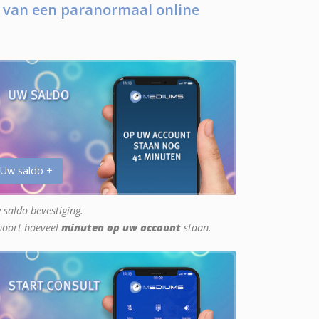
 van een paranormaal online
 Uw saldo +
 saldo bevestiging.
hoort hoeveel
minuten op uw account
staan.