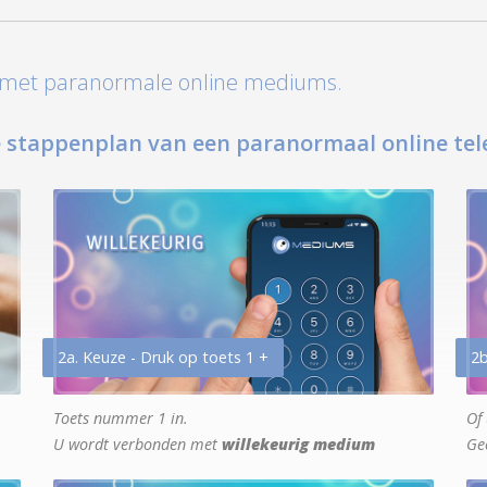
t met paranormale online mediums.
 stappenplan van een paranormaal online tel
2a. Keuze - Druk op toets 1 +
2b
Toets nummer 1 in.
Of 
U wordt verbonden met
willekeurig medium
Ge