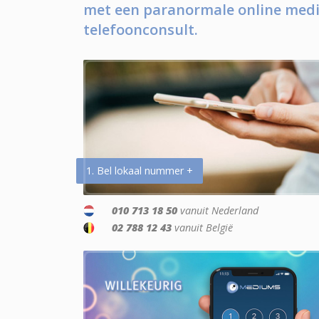
met een paranormale online medi
telefoonconsult.
1. Bel lokaal nummer +
010 713 18 50
vanuit Nederland
02 788 12 43
vanuit België