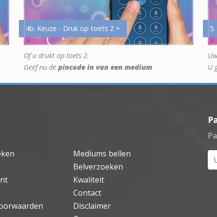
4b. Keuze - Druk op toets 2 +
5.
Of u drukt op toets 2.
Uw
Geef nu de
pincode in van een medium
U 
P
Pa
eken
Mediums bellen
Uw
Belverzoeken
nt
Kwaliteit
Contact
oorwaarden
Disclaimer