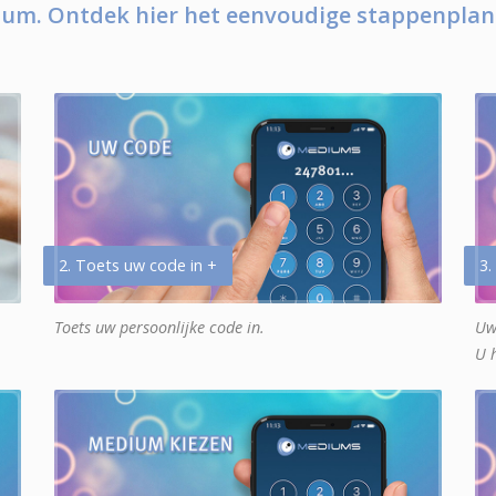
um. Ontdek hier het eenvoudige stappenplan
2. Toets uw code in +
3.
Toets uw persoonlijke code in.
Uw
U 