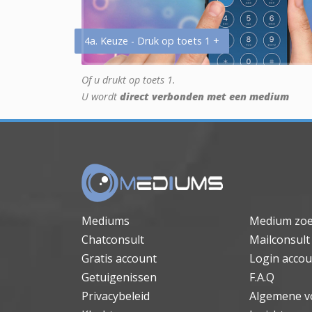
4a. Keuze - Druk op toets 1 +
Of u drukt op toets 1.
U wordt
direct verbonden met een medium
Mediums
Medium zo
Chatconsult
Mailconsult
Gratis account
Login accou
Getuigenissen
F.A.Q
Privacybeleid
Algemene v