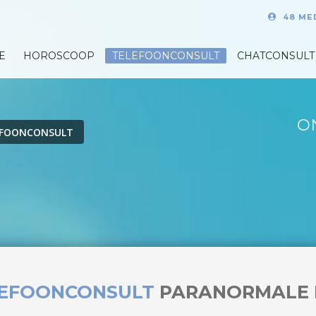
48 ME
E
HOROSCOOP
TELEFOONCONSULT
CHATCONSULT
O
EFOONCONSULT
LEFOONCONSULT
PARANORMALE 