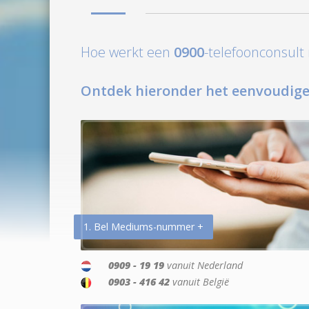
Hoe werkt een
0900
-telefoonconsul
Ontdek hieronder het eenvoudige
1. Bel Mediums-nummer +
0909 - 19 19
vanuit Nederland
0903 - 416 42
vanuit België