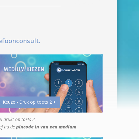
efoonconsult.
. Keuze - Druk op toets 2 +
u drukt op toets 2.
ef nu de
pincode in van een medium