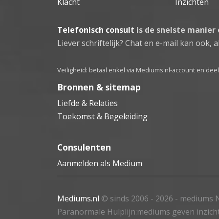
Klacht
Inzichten
Telefonisch consult
is de snelste manier
Liever schriftelijk? Chat en e-mail kan ook, al
Veiligheid: betaal enkel via Mediums.nl-account en de
Bronnen & sitemap
Liefde & Relaties
Toekomst & Begeleiding
Consulenten
Aanmelden als Medium
Mediums.nl
© sinds 2006 - 2026
- mediums N
Paranormale Hulplijn:mediums geven inzich