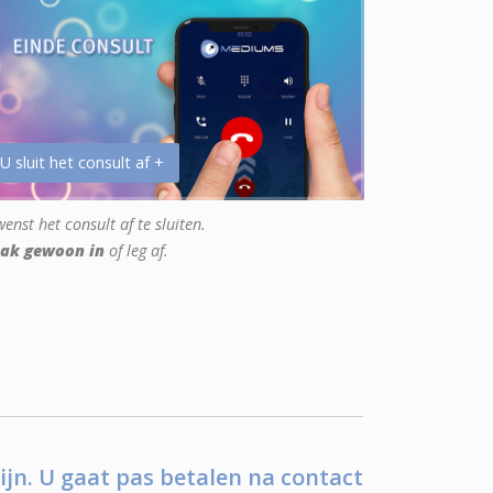
 U sluit het consult af +
enst het consult af te sluiten.
ak gewoon in
of leg af.
ijn. U gaat pas betalen na contact