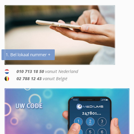
1. Bel lokaal nummer +
010 713 18 50
vanuit Nederland
02 788 12 43
vanuit België