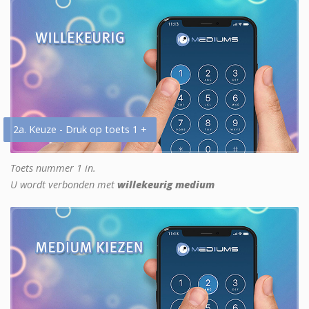
2a. Keuze - Druk op toets 1 +
Toets nummer 1 in.
U wordt verbonden met
willekeurig medium