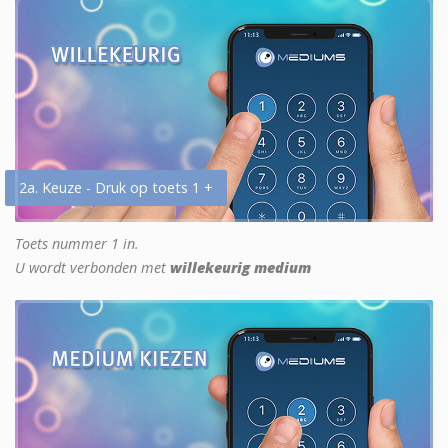
2a. Keuze - Druk op toets 1 +
Toets nummer 1 in.
U wordt verbonden met
willekeurig medium