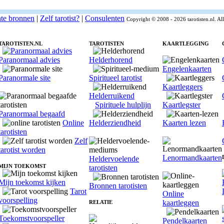
nte bronnen
|
Zelf tarotist?
|
Consulenten
Copyright © 2008 - 2026 tarotisten.nl. A
TAROTISTEN.NL
TAROTISTEN
KAARTLEGGING
Paranormaal advies
Helderhorend
Engelenkaarten
Paranormale site
Spiritueel tarotist
Kaartleggers
Helderruikend
Spirituele hulplijn
Kaartlegster
Paranormaal begaafd
Online
Helderziendheid
Kaarten lezen
tarotisten
Zelf
tarotist worden
Lenormandkaarten
Heldervoelende
MIJN TOEKOMST
tarotisten
Mijn toekomst kijken
Bronnen tarotisten
Tarot
Online
voorspelling
kaartleggen
RELATIE
Toekomstvoorspeller
Pendelkaarten