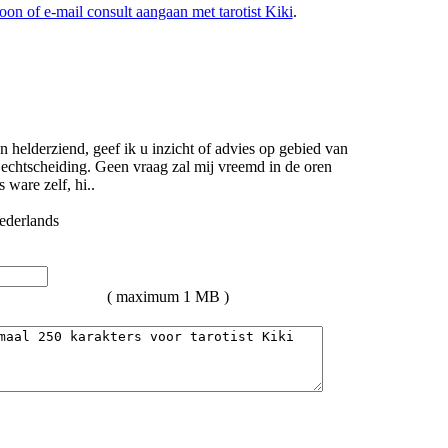
foon of e-mail consult aangaan met tarotist Kiki
.
helderziend, geef ik u inzicht of advies op gebied van
f echtscheiding. Geen vraag zal mij vreemd in de oren
 ware zelf, hi..
( maximum 1 MB )