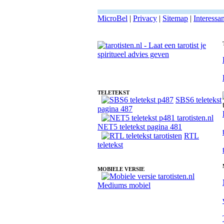
MicroBel
|
Privacy
|
Sitemap
|
Interessa
Fotoreading met paranormale tarotist Kiki
TELETEKST
SBS6 teletekst
pagina 487
NET5 teletekst pagina 481
RTL
teletekst
MOBIELE VERSIE
Mediums mobiel