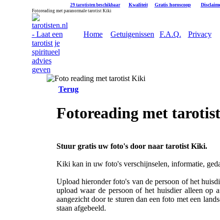
|
Kwaliteit
|
Gratis horoscoop
|
Disclaim
29 tarotisten beschikbaar
Fotoreading met paranormale tarotist Kiki
Home
Getuigenissen
F.A.Q.
Privacy
Terug
Fotoreading met tarotis
Stuur gratis uw foto's door naar tarotist Kiki.
Kiki kan in uw foto's verschijnselen, informatie, ged
Upload hieronder foto's van de persoon of het huisdi
upload waar de persoon of het huisdier alleen op a
aangezicht door te sturen dan een foto met een land
staan afgebeeld.