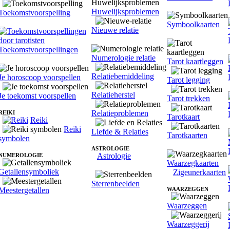
Huwelijksproblemen
Toekomstvoorspelling
Symboolkaarten
Nieuwe relatie
Toekomstvoorspellingen
Numerologie relatie
Tarot kaartleggen
Relatiebemiddeling
Je horoscoop voorspellen
Tarot legging
Relatieherstel
Je toekomst voorspellen
Tarot trekken
Relatieproblemen
REIKI
Tarotkaart
Reiki
Reiki
Liefde & Relaties
Tarotkaarten
symbolen
ASTROLOGIE
Astrologie
NUMEROLOGIE
Waarzegkaarten
Getallensymboliek
Zigeunerkaarten
Sterrenbeelden
Meestergetallen
WAARZEGGEN
Waarzeggen
Waarzeggerij