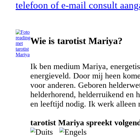
telefoon of e-mail consult aang
Wie is tarotist Mariya?
Ik ben medium Mariya, energetisc
energieveld. Door mij heen kom
voor anderen. Geboren helderwet
helderhorend, helderruikend en 
en leeftijd nodig. Ik werk alleen 
tarotist Mariya spreekt volgend