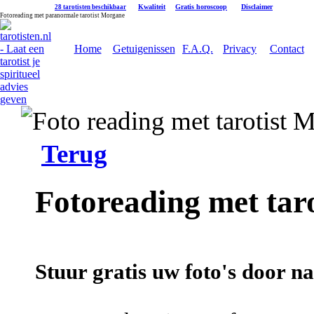
|
Kwaliteit
|
Gratis horoscoop
|
Disclaimer
28 tarotisten beschikbaar
Fotoreading met paranormale tarotist Morgane
Home
Getuigenissen
F.A.Q.
Privacy
Contact
Terug
Fotoreading met tar
Stuur gratis uw foto's door n