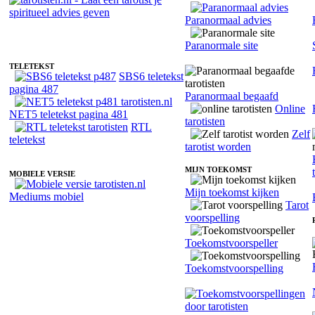
Paranormaal advies
Fotoreading met paranormale tarotist Morgane
Paranormale site
TELETEKST
SBS6 teletekst
pagina 487
Paranormaal begaafd
Online
NET5 teletekst pagina 481
tarotisten
RTL
Zelf
teletekst
tarotist worden
MIJN TOEKOMST
MOBIELE VERSIE
Mijn toekomst kijken
Mediums mobiel
Tarot
voorspelling
Toekomstvoorspeller
Toekomstvoorspelling