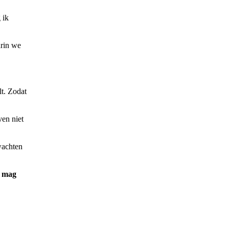
 ik
arin we
lt. Zodat
ven niet
wachten
t mag