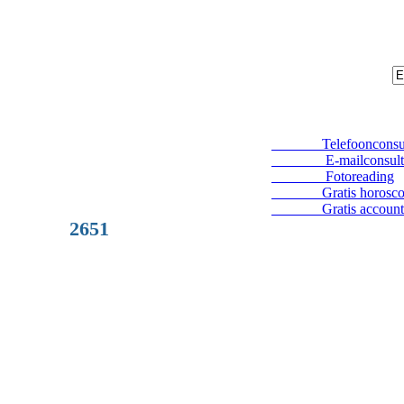
Telefoonconsul
E-mailconsult
Fotoreading
Gratis horosco
Gratis account
2651