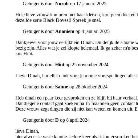
Getuigenis door
Norah
op 17 januari 2025
Hele lieve vrouw kan uren met haar kletsen, kon geen doei en b
dezelfde serie Black Doves!! Spreek je snel.
Getuigenis door
Anoniem
op 4 januari 2025
Dankjewel voor jouw eerlijkheid Dinah. Duidelijk de situatie w
bezig zijn. Alles wat je zei klopte helemaal. Ik ga zeker m'n be
kus Hint.
Getuigenis door
Hint
op 25 november 2024
Lieve Dinah, hartelijk dank voor je mooie voorspellingen alles 
Getuigenis door
Sanne
op 28 oktober 2024
Heb dinah een paar keer gesproken en ze blijft bij haar verhaal.
Dat diegene contact gaat zoeken na 15 maanden geen contact t
Deze vrouw zegt dingen die zij niet kan weten en komen uit. E
Getuigenis door
D
op 8 april 2024
lieve Dinah,
hier alweer je vaste klantje, iedere keer als ik jou gesproken he