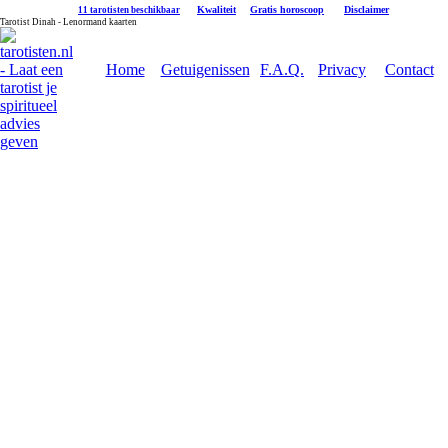
|
Kwaliteit
|
Gratis horoscoop
|
Disclaimer
11 tarotisten beschikbaar
Tarotist Dinah - Lenormand kaarten
Home
Getuigenissen
F.A.Q.
Privacy
Contact