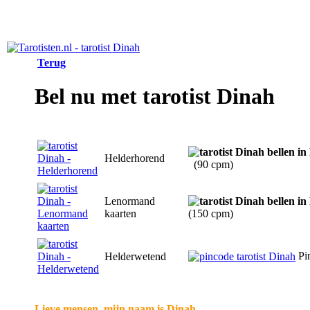
Terug
Bel nu met tarotist Dinah
Helderhorend
(90 cpm)
Lenormand
kaarten
(150 cpm)
Pi
Helderwetend
Lieve mensen, mijn naam is Dinah.