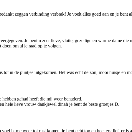
edankt zeggen verbinding verbrak! Je voelt alles goed aan en je bent a
eergegeven. Je bent n zeer lieve, vlotte, gezellige en warme dame die m
st doen om al je raad op te volgen.
is tot in de puntjes uitgekomen. Het was echt de zon, mooi huisje en mo
e hebben gehad heeft die mij weer benaderd.
en hele lieve vrouw dankjewel dinah je bent de beste groetjes D.
b voel ik me weer tot rust komen, je bent echt top en heel erg lief, er is 