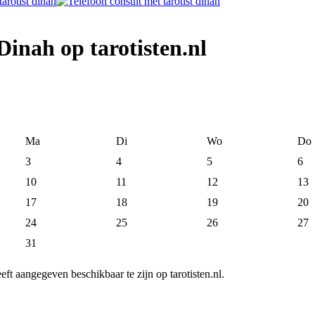
Dinah op tarotisten.nl
Ma
Di
Wo
Do
3
4
5
6
10
11
12
13
17
18
19
20
24
25
26
27
31
eft aangegeven beschikbaar te zijn op tarotisten.nl.