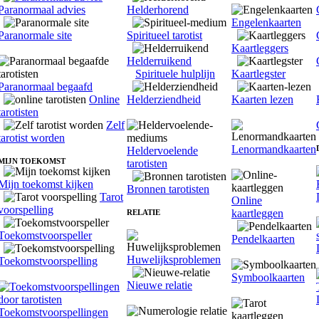
Paranormaal advies
Helderhorend
Engelenkaarten
Paranormale site
Spiritueel tarotist
Kaartleggers
Helderruikend
Spirituele hulplijn
Kaartlegster
Paranormaal begaafd
Online
Helderziendheid
Kaarten lezen
tarotisten
Zelf
tarotist worden
Lenormandkaarten
Heldervoelende
MIJN TOEKOMST
tarotisten
Mijn toekomst kijken
Bronnen tarotisten
Tarot
Online
voorspelling
kaartleggen
RELATIE
Toekomstvoorspeller
Pendelkaarten
Huwelijksproblemen
Toekomstvoorspelling
Symboolkaarten
Nieuwe relatie
Toekomstvoorspellingen