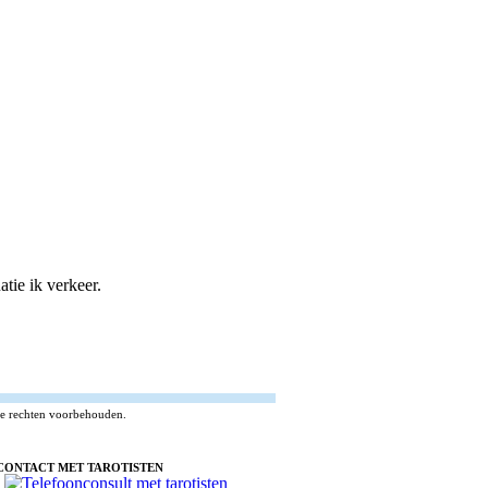
atie ik verkeer.
lle rechten voorbehouden.
CONTACT MET TAROTISTEN