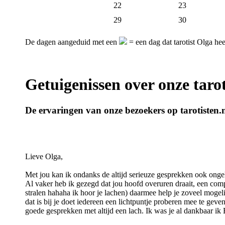
22
23
29
30
De dagen aangeduid met een
= een dag dat tarotist Olga hee
Getuigenissen over onze tarot
De ervaringen van onze bezoekers op tarotisten.n
Lieve Olga,
Met jou kan ik ondanks de altijd serieuze gesprekken ook ongelo
Al vaker heb ik gezegd dat jou hoofd overuren draait, een comp
stralen hahaha ik hoor je lachen) daarmee help je zoveel mogelij
dat is bij je doet iedereen een lichtpuntje proberen mee te gev
goede gesprekken met altijd een lach. Ik was je al dankbaar ik