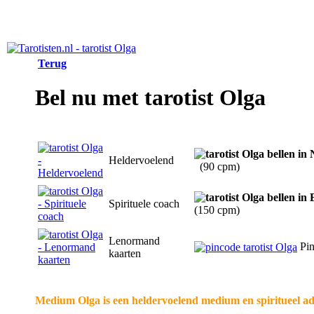
Terug
Bel nu met tarotist Olga
Heldervoelend
(90 cpm)
Spirituele coach
(150 cpm)
Lenormand
Pin
kaarten
Medium Olga is een heldervoelend medium en spiritueel ad