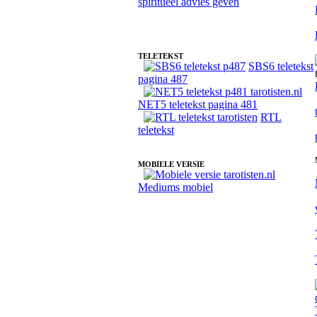
Tarotist Olga - Spirituele coach
TELETEKST
SBS6 teletekst
pagina 487
NET5 teletekst pagina 481
RTL
teletekst
MOBIELE VERSIE
Mediums mobiel