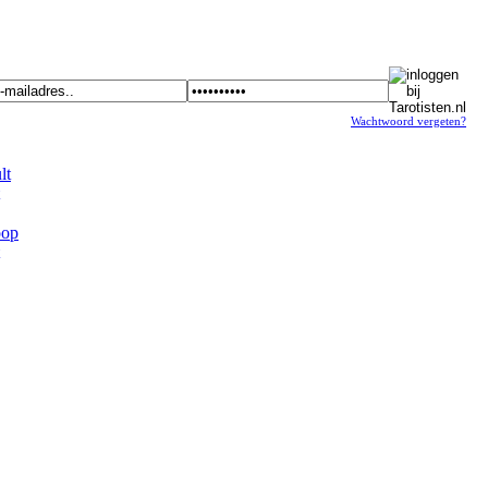
Wachtwoord vergeten?
t
op