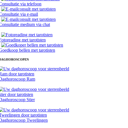
Consultatie via telefoon
Consultatie via e-mail
Consultatie medium via chat
Fotoreading met tarotisten
Goedkoop bellen met tarotisten
DAGHOROSCOPEN
Daghoroscoop Ram
Daghoroscoop Stier
Daghoroscoop Tweelingen