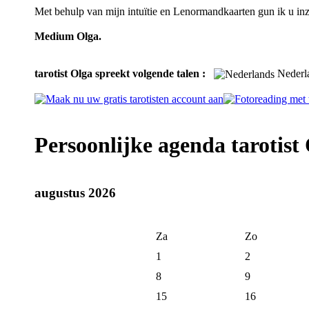
Met behulp van mijn intuïtie en Lenormandkaarten gun ik u inzic
Medium Olga.
tarotist Olga spreekt volgende talen :
Nederl
Persoonlijke agenda tarotist 
augustus 2026
Za
Zo
1
2
8
9
15
16