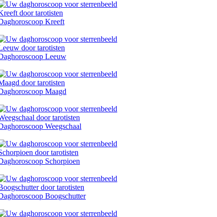
Daghoroscoop Kreeft
Daghoroscoop Leeuw
Daghoroscoop Maagd
Daghoroscoop Weegschaal
Daghoroscoop Schorpioen
Daghoroscoop Boogschutter