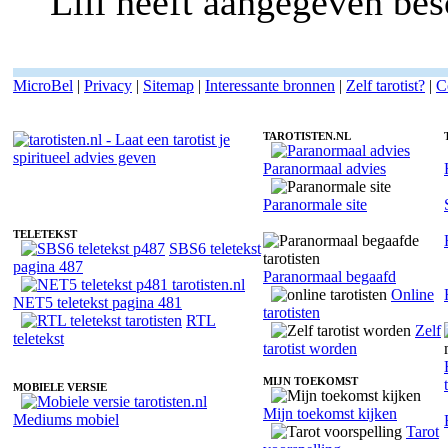
Lili heeft aangegeven besc
MicroBel
|
Privacy
|
Sitemap
|
Interessante bronnen
|
Zelf tarotist?
|
C
TAROTISTEN.NL
Paranormaal advies
Belverzoek voor Tarotist Lili - Orakelkaarten
Paranormale site
TELETEKST
SBS6 teletekst
pagina 487
Paranormaal begaafd
Online
NET5 teletekst pagina 481
tarotisten
RTL
Zelf
teletekst
tarotist worden
MIJN TOEKOMST
MOBIELE VERSIE
Mijn toekomst kijken
Mediums mobiel
Tarot