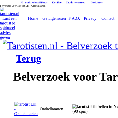
|
Kwaliteit
|
Gratis horoscoop
|
Disclaimer
30 tarotisten beschikbaar
Belverzoek voor Tarotist Lili - Orakelkaarten
Home
Getuigenissen
F.A.Q.
Privacy
Contact
Terug
Belverzoek voor Taro
Orakelkaarten
(90 cpm)