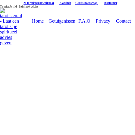
|
Kwaliteit
|
Gratis horoscoop
|
Disclaimer
21 tarotisten beschikbaar
Tarotist Astrid - Spiritueel advies
Home
Getuigenissen
F.A.Q.
Privacy
Contact