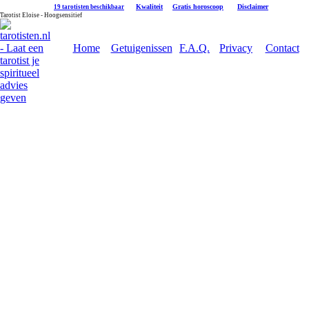
|
Kwaliteit
|
Gratis horoscoop
|
Disclaimer
19 tarotisten beschikbaar
Tarotist Eloise - Hoogsensitief
Home
Getuigenissen
F.A.Q.
Privacy
Contact