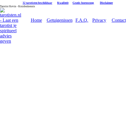
|
Kwaliteit
|
Gratis horoscoop
|
Disclaimer
32 tarotisten beschikbaar
Tarotist Kevin - Kruidenkennis
Home
Getuigenissen
F.A.Q.
Privacy
Contact