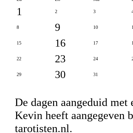
1
2
3
9
8
10
16
15
17
23
22
24
30
29
31
De dagen aangeduid met
Kevin heeft aangegeven b
tarotisten.nl.