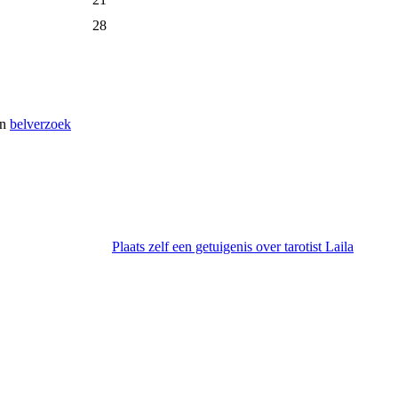
28
en
belverzoek
Plaats zelf een getuigenis over tarotist Laila