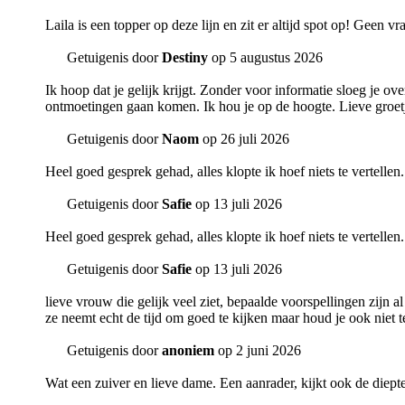
Laila is een topper op deze lijn en zit er altijd spot op! Geen v
Getuigenis door
Destiny
op 5 augustus 2026
Ik hoop dat je gelijk krijgt. Zonder voor informatie sloeg je o
ontmoetingen gaan komen. Ik hou je op de hoogte. Lieve groetj
Getuigenis door
Naom
op 26 juli 2026
Heel goed gesprek gehad, alles klopte ik hoef niets te vertellen
Getuigenis door
Safie
op 13 juli 2026
Heel goed gesprek gehad, alles klopte ik hoef niets te vertellen
Getuigenis door
Safie
op 13 juli 2026
lieve vrouw die gelijk veel ziet, bepaalde voorspellingen zijn a
ze neemt echt de tijd om goed te kijken maar houd je ook niet te
Getuigenis door
anoniem
op 2 juni 2026
Wat een zuiver en lieve dame. Een aanrader, kijkt ook de diepte