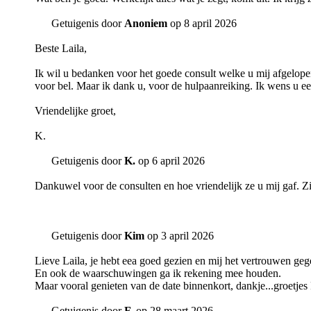
Getuigenis door
Anoniem
op 8 april 2026
Beste Laila,
Ik wil u bedanken voor het goede consult welke u mij afgelopen 
voor bel. Maar ik dank u, voor de hulpaanreiking. Ik wens u ee
Vriendelijke groet,
K.
Getuigenis door
K.
op 6 april 2026
Dankuwel voor de consulten en hoe vriendelijk ze u mij gaf. Z
Getuigenis door
Kim
op 3 april 2026
Lieve Laila, je hebt eea goed gezien en mij het vertrouwen geg
En ook de waarschuwingen ga ik rekening mee houden.
Maar vooral genieten van de date binnenkort, dankje...groetjes 
Getuigenis door
F.
op 28 maart 2026