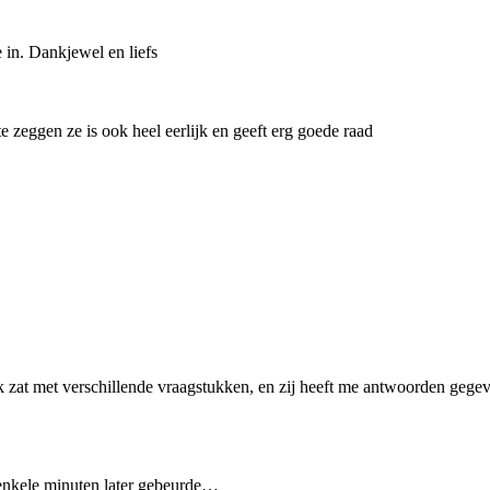
 in. Dankjewel en liefs
te zeggen ze is ook heel eerlijk en geeft erg goede raad
. Ik zat met verschillende vraagstukken, en zij heeft me antwoorden gege
 enkele minuten later gebeurde…