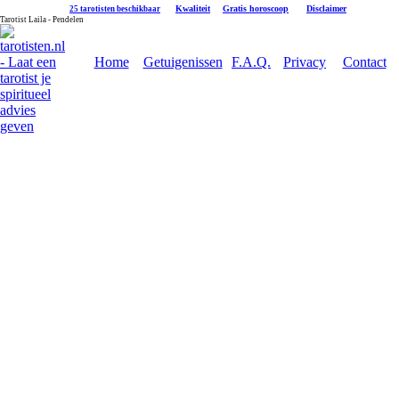
|
Kwaliteit
|
Gratis horoscoop
|
Disclaimer
25 tarotisten beschikbaar
Tarotist Laila - Pendelen
Home
Getuigenissen
F.A.Q.
Privacy
Contact