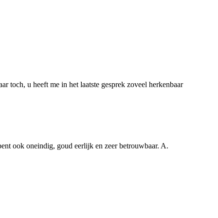
r toch, u heeft me in het laatste gesprek zoveel herkenbaar
bent ook oneindig, goud eerlijk en zeer betrouwbaar. A.