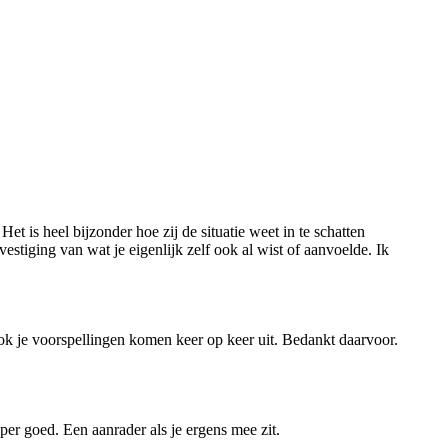
et is heel bijzonder hoe zij de situatie weet in te schatten
vestiging van wat je eigenlijk zelf ook al wist of aanvoelde. Ik
ok je voorspellingen komen keer op keer uit. Bedankt daarvoor.
uper goed. Een aanrader als je ergens mee zit.