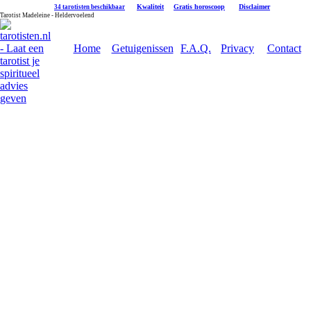
|
Kwaliteit
|
Gratis horoscoop
|
Disclaimer
34 tarotisten beschikbaar
Tarotist Madeleine - Heldervoelend
Home
Getuigenissen
F.A.Q.
Privacy
Contact