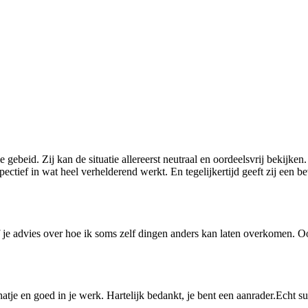
ebeid. Zij kan de situatie allereerst neutraal en oordeelsvrij bekijken. H
ectief in wat heel verhelderend werkt. En tegelijkertijd geeft zij een be
f je advies over hoe ik soms zelf dingen anders kan laten overkomen. O
hatje en goed in je werk. Hartelijk bedankt, je bent een aanrader.Echt s