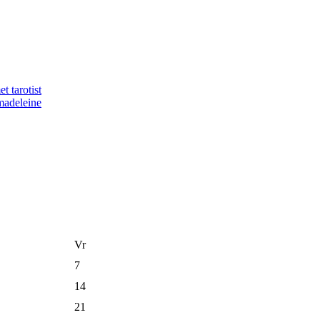
Vr
7
14
21