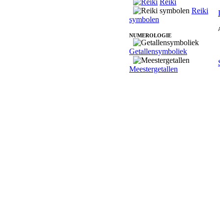
Reiki
Reiki
symbolen
NUMEROLOGIE
Getallensymboliek
Meestergetallen