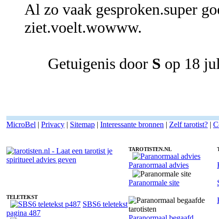
Al zo vaak gesproken.super goe
ziet.voelt.wowww.
Getuigenis door
S
op 18 ju
MicroBel
|
Privacy
|
Sitemap
|
Interessante bronnen
|
Zelf tarotist?
|
C
TAROTISTEN.NL
Paranormaal advies
Tarotist Mierke - Magnetiseur
Paranormale site
TELETEKST
SBS6 teletekst
pagina 487
Paranormaal begaafd