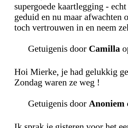
supergoede kaartlegging - echt 
geduid en nu maar afwachten of
toch vertrouwen in en neem ze
Getuigenis door
Camilla
op
Hoi Mierke, je had gelukkig gel
Zondag waren ze weg !
Getuigenis door
Anoniem
Ik sprak je gisteren voor het e