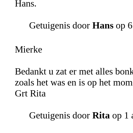
Hans.
Getuigenis door
Hans
op 6
Mierke
Bedankt u zat er met alles bon
zoals het was en is op het mom
Grt Rita
Getuigenis door
Rita
op 1 