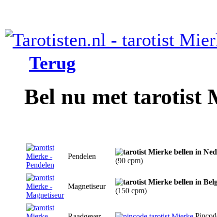
Terug
Bel nu met tarotist
Pendelen
(90 cpm)
Magnetiseur
(150 cpm)
Pincod
Raadgever