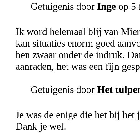
Getuigenis door
Inge
op 5 
Ik word helemaal blij van Mier
kan situaties enorm goed aanvoe
ben zwaar onder de indruk. Dan
aanraden, het was een fijn ges
Getuigenis door
Het tulpe
Je was de enige die het bij het
Dank je wel.