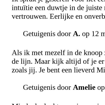
intuïtie een duwtje in de juiste
vertrouwen. Eerlijke en onver
Getuigenis door
A.
op 12 m
Als ik met mezelf in de knoop zi
de lijn. Maar kijk altijd of je 
zoals jij. Je bent een lieverd M
Getuigenis door
Amelie
op