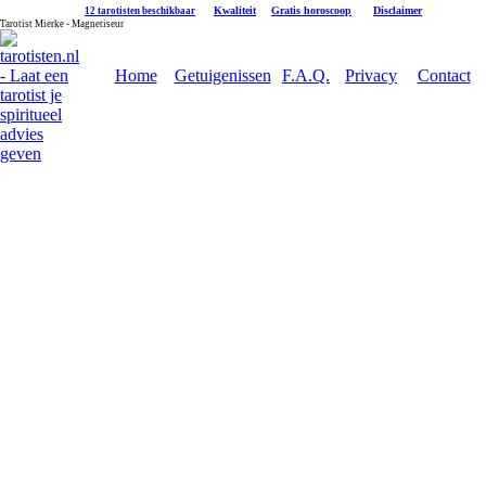
|
Kwaliteit
|
Gratis horoscoop
|
Disclaimer
12 tarotisten beschikbaar
Tarotist Mierke - Magnetiseur
Home
Getuigenissen
F.A.Q.
Privacy
Contact