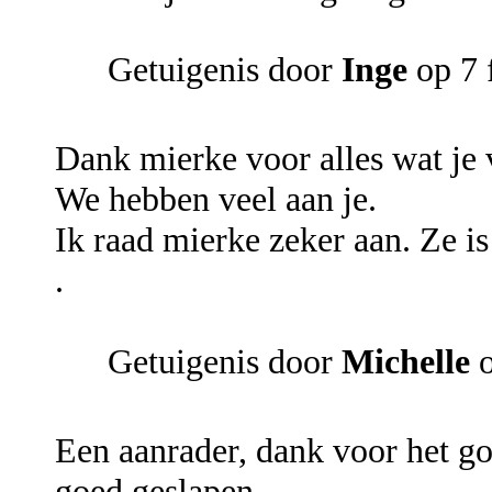
Getuigenis door
Inge
op 7 
Dank mierke voor alles wat je 
We hebben veel aan je.
Ik raad mierke zeker aan. Ze is
.
Getuigenis door
Michelle
o
Een aanrader, dank voor het go
goed geslapen.