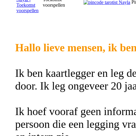
Pi
voorspellen
Hallo lieve mensen, ik b
Ik ben kaartlegger en leg de
door. Ik leg ongeveer 20 jaa
Ik hoef vooraf geen inform
persoon die een legging vra