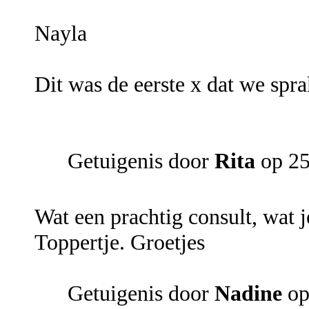
Nayla
Dit was de eerste x dat we spra
Getuigenis door
Rita
op 25
Wat een prachtig consult, wat j
Toppertje. Groetjes
Getuigenis door
Nadine
op