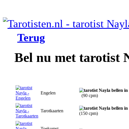
Terug
Bel nu met tarotist 
Engelen
(90 cpm)
Tarotkaarten
(150 cpm)
Toekomst