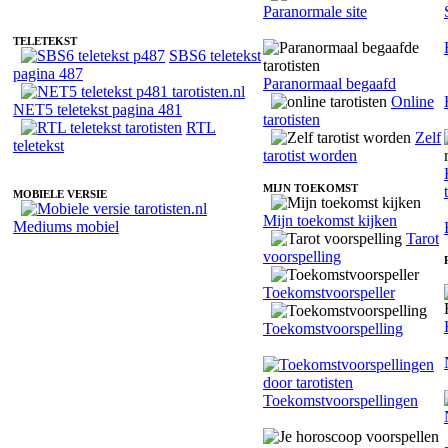
Paranormale site
TELETEKST
SBS6 teletekst
pagina 487
Paranormaal begaafd
Online
NET5 teletekst pagina 481
tarotisten
RTL
Zelf
teletekst
tarotist worden
MIJN TOEKOMST
MOBIELE VERSIE
Mijn toekomst kijken
Mediums mobiel
Tarot
voorspelling
Toekomstvoorspeller
Toekomstvoorspelling
Toekomstvoorspellingen