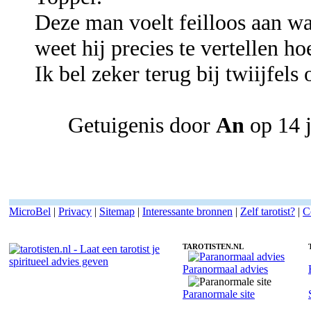
Deze man voelt feilloos aan w
weet hij precies te vertellen hoe
Ik bel zeker terug bij twiijfels
Getuigenis door
An
op 14 j
MicroBel
|
Privacy
|
Sitemap
|
Interessante bronnen
|
Zelf tarotist?
|
C
TAROTISTEN.NL
Paranormaal advies
Tarotist Simon - Heldervoelend
Paranormale site