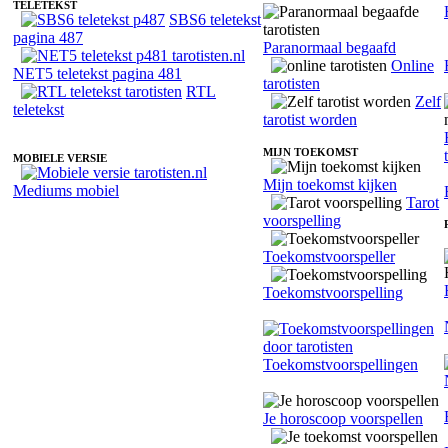
TELETEKST
SBS6 teletekst
pagina 487
Paranormaal begaafd
Online
NET5 teletekst pagina 481
tarotisten
RTL
Zelf
teletekst
tarotist worden
MIJN TOEKOMST
MOBIELE VERSIE
Mijn toekomst kijken
Mediums mobiel
Tarot
voorspelling
Toekomstvoorspeller
Toekomstvoorspelling
Toekomstvoorspellingen
Je horoscoop voorspellen