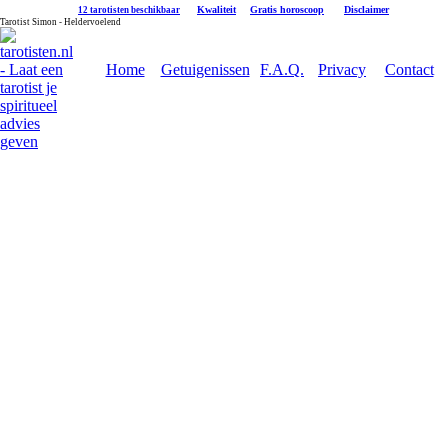
|
Kwaliteit
|
Gratis horoscoop
|
Disclaimer
12 tarotisten beschikbaar
Tarotist Simon - Heldervoelend
Home
Getuigenissen
F.A.Q.
Privacy
Contact