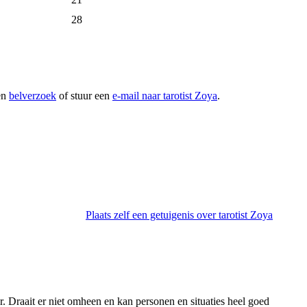
28
een
belverzoek
of stuur een
e-mail naar tarotist Zoya
.
Plaats zelf een getuigenis over tarotist Zoya
ver. Draait er niet omheen en kan personen en situaties heel goed