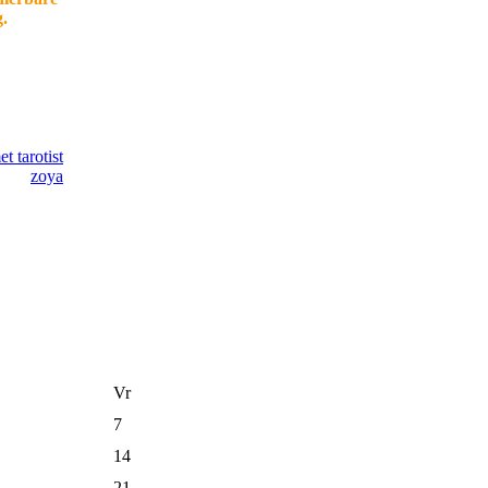
g.
Vr
7
14
21