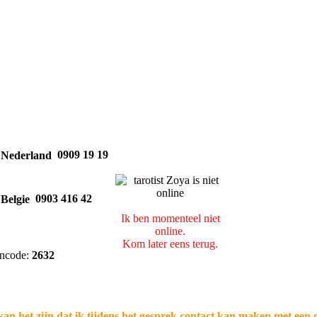
0909 19 19
0903 416 42
Ik ben momenteel niet
online.
Kom later eens terug.
ncode:
2632
n het zijn dat ik tijdens het gesprek contact kan maken met een 