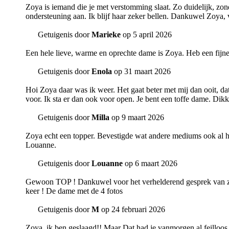
Zoya is iemand die je met verstomming slaat. Zo duidelijk, zon
ondersteuning aan. Ik blijf haar zeker bellen. Dankuwel Zoya, v
Getuigenis door
Marieke
op 5 april 2026
Een hele lieve, warme en oprechte dame is Zoya. Heb een fijne 
Getuigenis door
Enola
op 31 maart 2026
Hoi Zoya daar was ik weer. Het gaat beter met mij dan ooit, dat 
voor. Ik sta er dan ook voor open. Je bent een toffe dame. Dik
Getuigenis door
Milla
op 9 maart 2026
Zoya echt een topper. Bevestigde wat andere mediums ook al heb
Louanne.
Getuigenis door
Louanne
op 6 maart 2026
Gewoon TOP ! Dankuwel voor het verhelderend gesprek van zon
keer ! De dame met de 4 fotos
Getuigenis door
M
op 24 februari 2026
Zoya, ik ben geslaagd!! Maar Dat had je vanmorgen al feilloos