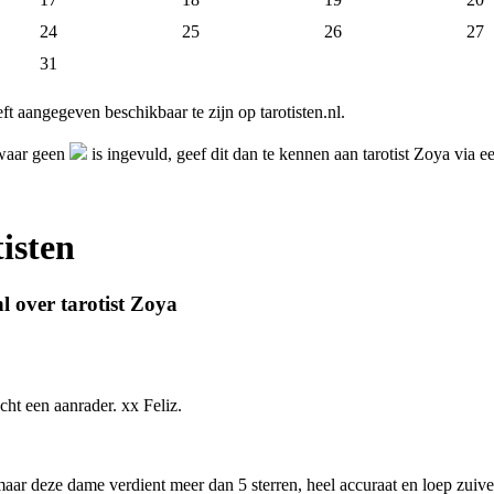
24
25
26
27
31
ft aangegeven beschikbaar te zijn op tarotisten.nl.
 waar geen
is ingevuld, geef dit dan te kennen aan tarotist Zoya via 
isten
l over tarotist Zoya
cht een aanrader. xx Feliz.
na, maar deze dame verdient meer dan 5 sterren, heel accuraat en loep zui