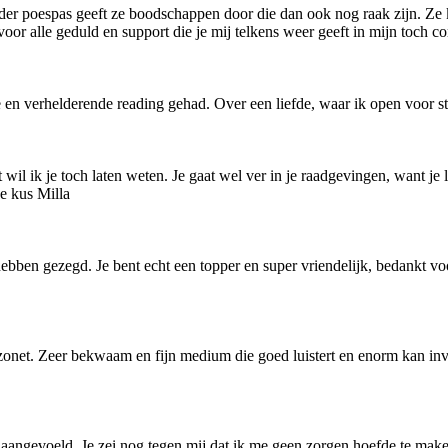
der poespas geeft ze boodschappen door die dan ook nog raak zijn. Ze ka
oor alle geduld en support die je mij telkens weer geeft in mijn toch c
en verhelderende reading gehad. Over een liefde, waar ik open voor sta.
wil ik je toch laten weten. Je gaat wel ver in je raadgevingen, want je 
ke kus Milla
ben gezegd. Je bent echt een topper en super vriendelijk, bedankt voor
et. Zeer bekwaam en fijn medium die goed luistert en enorm kan invoe
 aangevoeld. Je zei nog tegen mij dat ik me geen zorgen hoefde te make