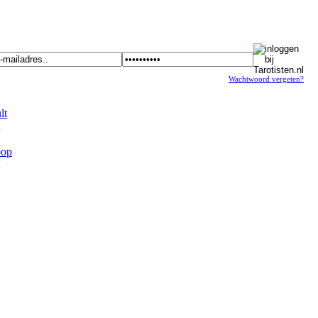
Wachtwoord vergeten?
t
op