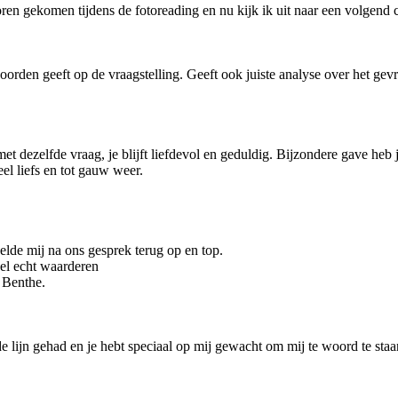
en gekomen tijdens de fotoreading en nu kijk ik uit naar een volgend c
oorden geeft op de vraagstelling. Geeft ook juiste analyse over het ge
dezelfde vraag, je blijft liefdevol en geduldig. Bijzondere gave heb je, 
el liefs en tot gauw weer.
elde mij na ons gesprek terug op en top.
 wel echt waarderen
. Benthe.
e lijn gehad en je hebt speciaal op mij gewacht om mij te woord te sta