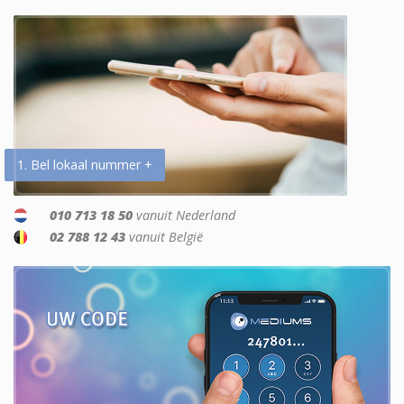
1. Bel lokaal nummer +
010 713 18 50
vanuit Nederland
02 788 12 43
vanuit België