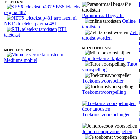
TELETEKST
SBS6 teletekst
pagina 487
Paranormaal begaafd
Online
NET5 teletekst pagina 481
tarotisten
RTL
Zelf
teletekst
tarotist worden
MIJN TOEKOMST
MOBIELE VERSIE
Mijn toekomst kijken
Mediums mobiel
Tarot
voorspelling
Toekomstvoorspeller
Toekomstvoorspelling
Toekomstvoorspellingen
Je horoscoop voorspellen