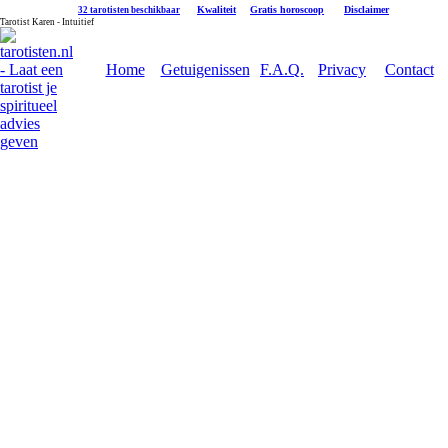
|
Kwaliteit
|
Gratis horoscoop
|
Disclaimer
32 tarotisten beschikbaar
Tarotist Karen - Intuitief
Home
Getuigenissen
F.A.Q.
Privacy
Contact